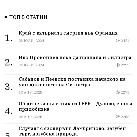
ТОП 5 СТАТИИ
Край с вятърната енергия във Франция
1.
03 ЮЛИ, 2024
2421
Иво Прокопиев иска да прилапа и Силистра
2.
26 ЮЛИ, 2024
2295
Сабанов и Пеевски поставиха началото на
3.
унищожението на Силистра
10 АПР, 2025
2291
Общински съветник от ГЕРБ – Дулово, с нова
4.
придобивка
06 АПР, 2025
2256
Случаят с язовирът в Ламбриново: загубен
5.
търг, изгубена природа