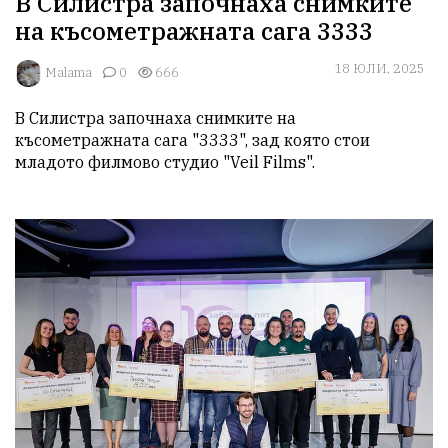
В Силистра започнаха снимките
на късометражната сага 3333
18 ЮЛИ, 2025
Malama
0
666
В Силистра започнаха снимките на 
късометражната сага "3333", зад която стои 
младото филмово студио "Veil Films".