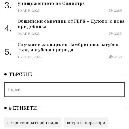
3.
унищожението на Силистра
10 АПР, 2025
2289
Общински съветник от ГЕРБ – Дулово, с нова
4.
придобивка
06 АПР, 2025
2255
Случаят с язовирът в Ламбриново: загубен
5.
търг, изгубена природа
18 ЮНИ, 2025
2152
ТЪРСЕНЕ
# ЕТИКЕТИ
ветрогенераторен парк
ветро генератори