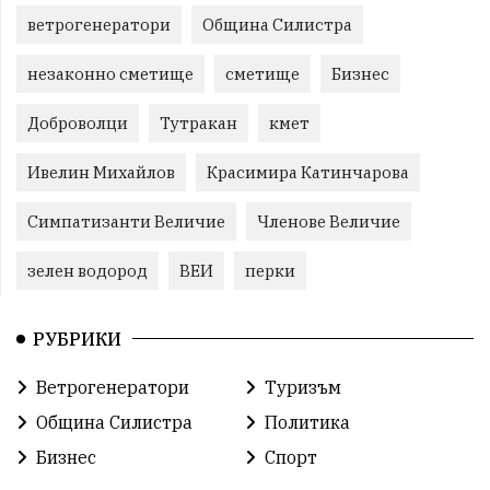
ветрогенератори
Община Силистра
незаконно сметище
сметище
Бизнес
Доброволци
Тутракан
кмет
Ивелин Михайлов
Красимира Катинчарова
Симпатизанти Величие
Членове Величие
зелен водород
ВЕИ
перки
РУБРИКИ
Ветрогенератори
Туризъм
Община Силистра
Политика
Бизнес
Спорт