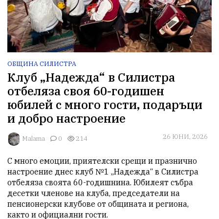
ОБЩИНА СИЛИСТРА
Клуб „Надежда“ в Силистра
отбеляза своя 60-годишен
юбилей с много гости, подаръци
и добро настроение
26 ЮНИ, 2026
Malama
0
214
С много емоции, приятелски срещи и празнично 
настроение днес клуб №1 „Надежда“ в Силистра 
отбеляза своята 60-годишнина. Юбилеят събра 
десетки членове на клуба, председатели на 
пенсионерски клубове от общината и региона, 
както и официални гости.