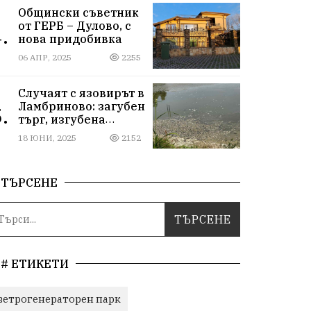
Общински съветник
от ГЕРБ – Дулово, с
.
нова придобивка
06 АПР, 2025
2255
Случаят с язовирът в
Ламбриново: загубен
.
търг, изгубена
природа
18 ЮНИ, 2025
2152
ТЪРСЕНЕ
# ЕТИКЕТИ
ветрогенераторен парк