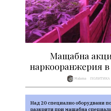
Мащабна акци
наркооранжерия в
Malama
ПОЛИТИКА
Над 20 специално оборудвани по
разкрити при мащабна специали