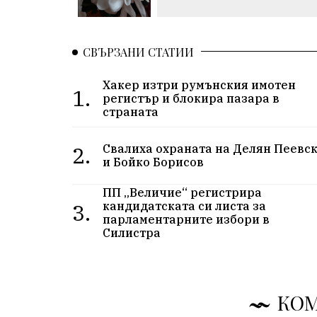
СВЪРЗАНИ СТАТИИ
Хакер изтри румънския имотен
1.
регистър и блокира пазара в
страната
2.
Свалиха охраната на Делян Пеевс
и Бойко Борисов
ПП „Величие“ регистрира
3.
кандидатската си листа за
парламентарните избори в
Силистра
КО