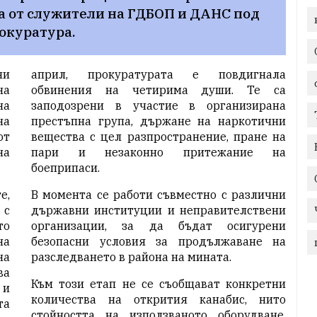
 от служители на ГДБОП и ДАНС под 
окуратура.
ни
април, прокуратурата е повдигнала
на
обвинения на четирима души. Те са
на
заподозрени в участие в организирана
на
престъпна група, държане на наркотични
от
вещества с цел разпространение, пране на
на
пари и незаконно притежание на
боеприпаси.
е,
В момента се работи съвместно с различни
 с
държавни институции и неправителствени
то
организации, за да бъдат осигурени
на
безопасни условия за продължаване на
на
разследването в района на мината.
ва
Към този етап не се съобщават конкретни
 и
количества на открития канабис, нито
та
стойността на използваното оборудване.