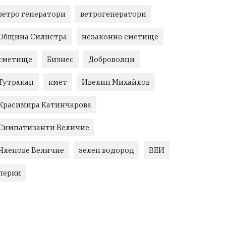
ветро генератори
ветрогенератори
Община Силистра
незаконно сметище
сметище
Бизнес
Доброволци
Тутракан
кмет
Ивелин Михайлов
Красимира Катинчарова
Симпатизанти Величие
Членове Величие
зелен водород
ВЕИ
перки