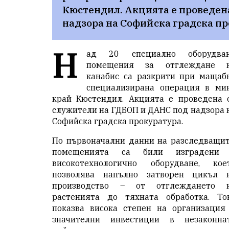
Кюстендил. Акцията е проведена
надзора на Софийска градска пр
Н
ад 20 специално оборудва
помещения за отглеждане 
канабис са разкрити при мащаб
специализирана операция в ми
край
Кюстендил
. Акцията е проведена 
служители на ГДБОП и ДАНС под надзора 
Софийска градска прокуратура.
По първоначални данни на разследващит
помещенията са били изградени
високотехнологично оборудване, кое
позволява напълно затворен цикъл 
производство – от отглеждането 
растенията до тяхната обработка. То
показва висока степен на организация
значителни инвестиции в незаконна