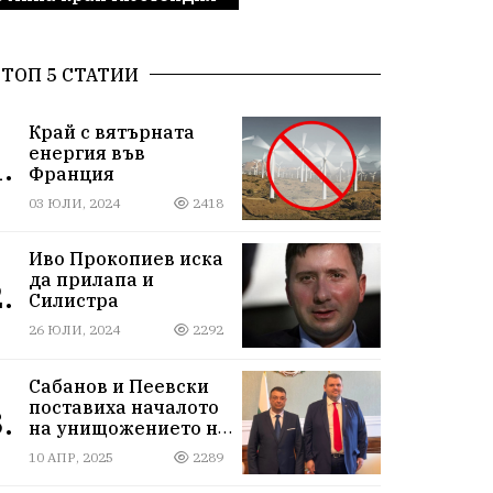
ТОП 5 СТАТИИ
Край с вятърната
енергия във
.
Франция
03 ЮЛИ, 2024
2418
Иво Прокопиев иска
да прилапа и
.
Силистра
26 ЮЛИ, 2024
2292
Сабанов и Пеевски
поставиха началото
.
на унищожението на
Силистра
10 АПР, 2025
2289