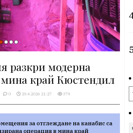
4
5
я разкри модерна
 мина край Кюстендил
0
29.4.2026 21:27
379
мещения за отглеждане на канабис са 
зирана операция в мина край 