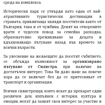
среда на комплекса.
Исторически парк се утвърди като една от най-
атрактивните туристически дестинации в
страната, привличаща хиляди посетители както от
България, така и от чужбина. Денят на отворените
врати е чудесен повод за семейна разходка,
образователно преживяване за децата и
вдъхновяващо пътуване назад във времето за
всички възрасти.
За улеснение на желаещите да посетят събитието,
се обсъжда възможност за
организирано
пътуване от Силистра
, при наличие на
достатъчен интерес. Това би дало шанс на повече
хора да се включат без да се притесняват от
транспорт и организация.
Всички силистренци, които искат да прекарат един
различен ден, изпълнен с история, култура и
емоции, могат да заявят своя интерес за участие и