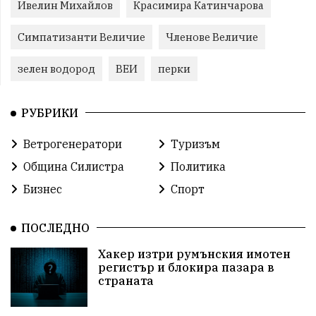
Ивелин Михайлов
Красимира Катинчарова
Симпатизанти Величие
Членове Величие
зелен водород
ВЕИ
перки
РУБРИКИ
Ветрогенератори
Туризъм
Община Силистра
Политика
Бизнес
Спорт
ПОСЛЕДНО
Хакер изтри румънския имотен
регистър и блокира пазара в
страната