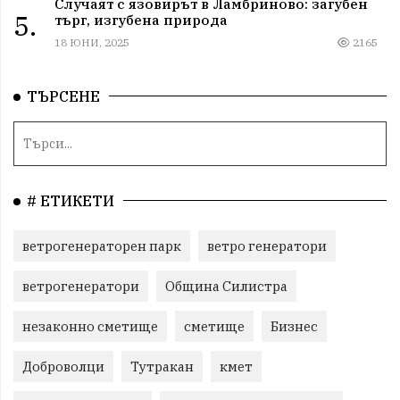
Случаят с язовирът в Ламбриново: загубен
5.
търг, изгубена природа
18 ЮНИ, 2025
2165
ТЪРСЕНЕ
# ЕТИКЕТИ
ветрогенераторен парк
ветро генератори
ветрогенератори
Община Силистра
незаконно сметище
сметище
Бизнес
Доброволци
Тутракан
кмет