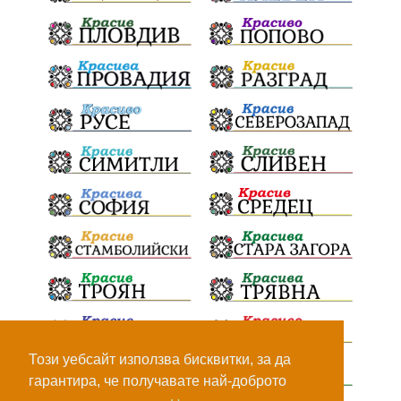
Този уебсайт използва бисквитки, за да
гарантира, че получавате най-доброто