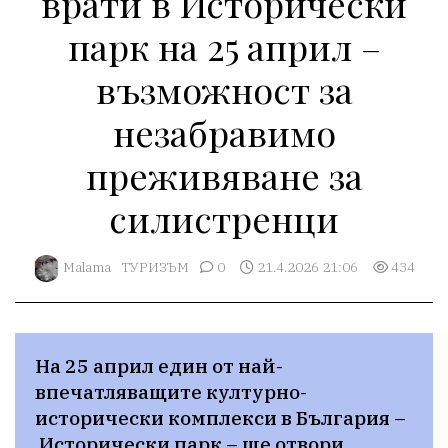
врати в Исторически
парк на 25 април –
възможност за
незабравимо
преживяване за
силистренци
Malama
ТУРИЗЪМ
0
21.4.2026 21:06
434
На 25 април един от най-
впечатляващите културно-
исторически комплекси в България –
 Исторически парк – ще отвори 