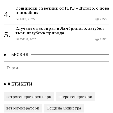
Общински съветник от ГЕРБ – Дулово, с нова
4.
придобивка
06 АПР, 2025
2255
Случаят с язовирът в Ламбриново: загубен
5.
търг, изгубена природа
18 ЮНИ, 2025
2152
ТЪРСЕНЕ
# ЕТИКЕТИ
ветрогенераторен парк
ветро генератори
ветрогенератори
Община Силистра