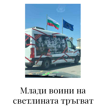
Млади воини на
светлината тръгват