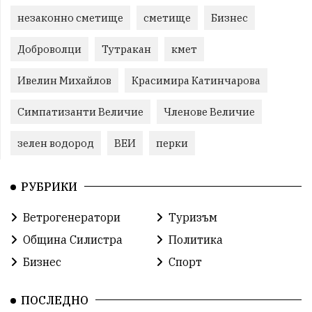
незаконно сметище
сметище
Бизнес
Доброволци
Тутракан
кмет
Ивелин Михайлов
Красимира Катинчарова
Симпатизанти Величие
Членове Величие
зелен водород
ВЕИ
перки
РУБРИКИ
Ветрогенератори
Туризъм
Община Силистра
Политика
Бизнес
Спорт
ПОСЛЕДНО