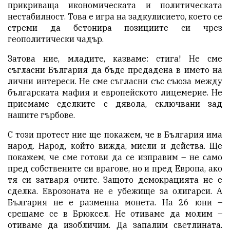
прикриваща икономическата и политическата
нестабилност. Това е игра на задкулисието, което се
стреми да бетонира позициите си чрез
геополитически чадър.
Затова ние, младите, казваме: стига! Не сме
съгласни България да бъде предадена в името на
лични интереси. Не сме съгласни със съюза между
българската мафия и европейското лицемерие. Не
приемаме сделките с дявола, сключвани зад
нашите гърбове.
С този протест ние ще покажем, че в България има
народ. Народ, който вижда, мисли и действа. Ще
покажем, че сме готови да се изправим – не само
пред собствените си врагове, но и пред Европа, ако
тя си затваря очите. Защото демокрацията не е
сделка. Еврозоната не е убежище за олигарси. А
България не е разменна монета. На 26 юни –
срещаме се в Брюксел. Не отиваме да молим –
отиваме да изобличим. Да запалим светлината.