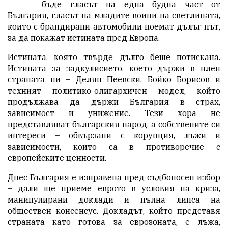
бъде гласът на една будна част от
България, гласът на младите воини на светлината,
които с брандирани автомобили поемат дълъг път,
за да покажат истината пред Европа.
Истината, която твърде дълго беше потискана.
Истината за задкулисието, което държи в плен
страната ни – Делян Пеевски, Бойко Борисов и
техният политико-олигархичен модел, който
продължава да държи България в страх,
зависимост и унижение. Тези хора не
представляват българския народ, а собствените си
интереси – обвързани с корупция, лъжи и
зависимости, които са в противоречие с
европейските ценности.
Днес България е изправена пред съдбоносен избор
– дали ще приеме еврото в условия на криза,
манипулирани доклади и пълна липса на
обществен консенсус. Докладът, който представя
страната като готова за еврозоната, е лъжа,