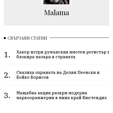
Malama
СВЪРЗАНИ СТАТИИ
1.
Хакер изтри румънския имотен регистър и
блокира пазара в страната
2.
Свалиха охраната на Делян Пеевски и
Бойко Борисов
3.
Мащабна акция разкри модерна
наркооранжерия в мина край Кюстендил