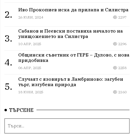
Иво Прокопиев иска да прилапа и Силистра
2.
26 ЮЛИ, 2024
2297
Сабанов и Пеевски поставиха началото на
3.
унищожението на Силистра
10 АПР, 2025
2296
Общински съветник от ГЕРБ – Дулово, с нова
4.
придобивка
06 АПР, 2025
2258
Случаят с язовирът в Ламбриново: загубен
5.
търг, изгубена природа
18 ЮНИ, 2025
2160
ТЪРСЕНЕ