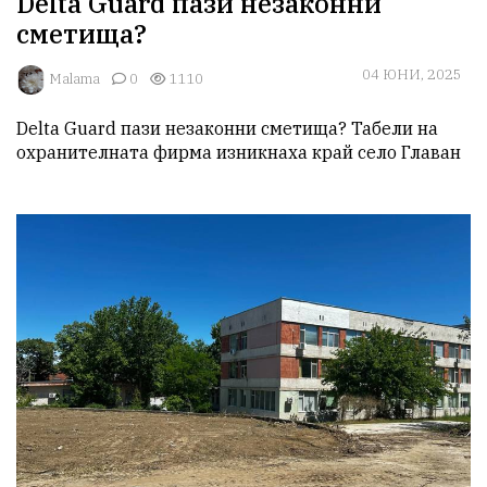
Delta Guard пази незаконни
сметища?
04 ЮНИ, 2025
Malama
0
1110
Delta Guard пази незаконни сметища? Табели на 
охранителната фирма изникнаха край село Главан