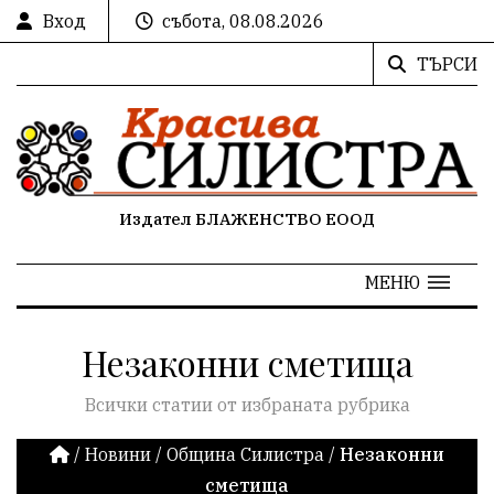
Вход
събота, 08.08.2026
ТЪРСИ
Издател БЛАЖЕНСТВО ЕООД
МЕНЮ
Незаконни сметища
Всички статии от избраната рубрика
/
Новини
/
Община Силистра
/
Незаконни
сметища