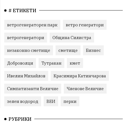
# ЕТИКЕТИ
ветрогенераторен парк
ветро генератори
ветрогенератори
Община Силистра
незаконно сметище
сметище
Бизнес
Доброволци
Тутракан
кмет
Ивелин Михайлов
Красимира Катинчарова
Симпатизанти Величие
Членове Величие
зелен водород
ВЕИ
перки
РУБРИКИ