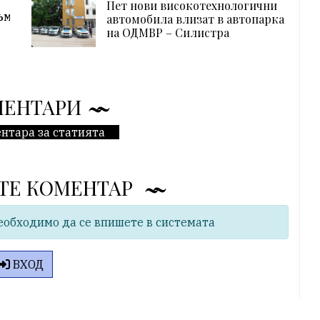
Пет нови високотехнологични
ъм
автомобила влизат в автопарка
на ОДМВР – Силистра
МЕНТАРИ
нтара за статията
ТЕ КОМЕНТАР
еобходимо да се впишете в системата
ВХОД