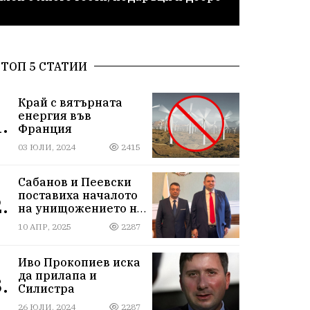
ТОП 5 СТАТИИ
Край с вятърната
енергия във
.
Франция
03 ЮЛИ, 2024
2415
Сабанов и Пеевски
поставиха началото
.
на унищожението на
Силистра
10 АПР, 2025
2287
Иво Прокопиев иска
да прилапа и
.
Силистра
26 ЮЛИ, 2024
2287