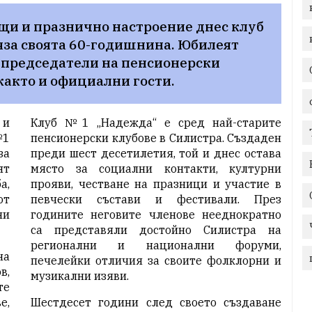
щи и празнично настроение днес клуб 
за своята 60-годишнина. Юбилеят 
, председатели на пенсионерски 
както и официални гости.
 и
Клуб №1 „Надежда“ е сред най-старите
№1
пенсионерски клубове в Силистра. Създаден
за
преди шест десетилетия, той и днес остава
ят
място за социални контакти, културни
а,
прояви, честване на празници и участие в
от
певчески състави и фестивали. През
ни
годините неговите членове нееднократно
са представяли достойно Силистра на
регионални и национални форуми,
на
печелейки отличия за своите фолклорни и
в,
музикални изяви.
те
е,
Шестдесет години след своето създаване