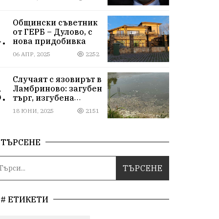
Общински съветник
от ГЕРБ – Дулово, с
.
нова придобивка
06 АПР, 2025
2252
Случаят с язовирът в
Ламбриново: загубен
.
търг, изгубена
природа
18 ЮНИ, 2025
2151
ТЪРСЕНЕ
# ЕТИКЕТИ