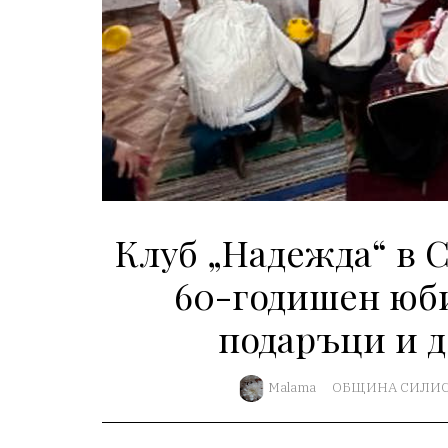
Клуб „Надежда“ в 
60-годишен юби
подаръци и 
Malama
ОБЩИНА СИЛИС