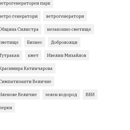
ветрогенераторен парк
ветро генератори
ветрогенератори
Община Силистра
незаконно сметище
сметище
Бизнес
Доброволци
Тутракан
кмет
Ивелин Михайлов
Красимира Катинчарова
Симпатизанти Величие
Членове Величие
зелен водород
ВЕИ
перки