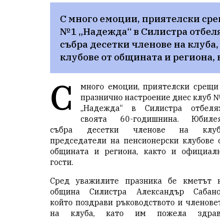
С много емоции, приятелски сре
№1 „Надежда“ в Силистра отбеля
събра десетки членове на клуба
клубове от общината и региона, 
С
много емоции, приятелски срещи
празнично настроение днес клуб 
„Надежда“ в Силистра отбеля
своята 60-годишнина. Юбиле
събра десетки членове на клуб
председатели на пенсионерски клубове 
общината и региона, както и официал
гости.
Сред уважилите празника бе кметът 
община Силистра Александър Сабано
който поздрави ръководството и членове
на клуба, като им пожела здрав