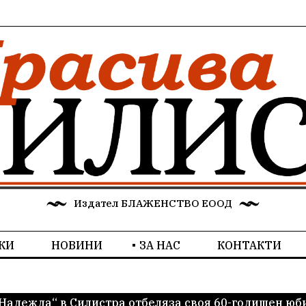
Издател БЛАЖЕНСТВО ЕООД
КИ
НОВИНИ
ЗА НАС
КОНТАКТИ
Надежда“ в Силистра отбеляза своя 60-годишен юби