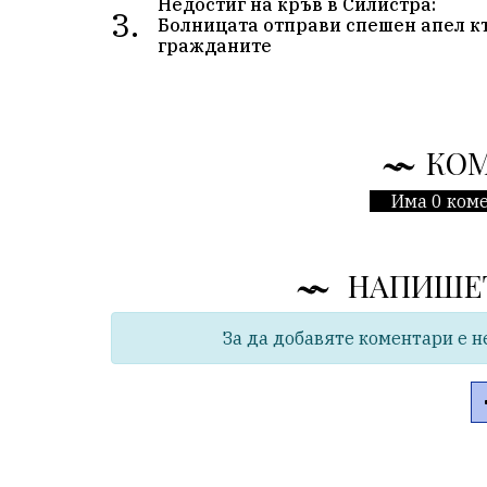
Недостиг на кръв в Силистра:
3.
Болницата отправи спешен апел к
гражданите
КО
Има 0 коме
НАПИШЕ
За да добавяте коментари е н