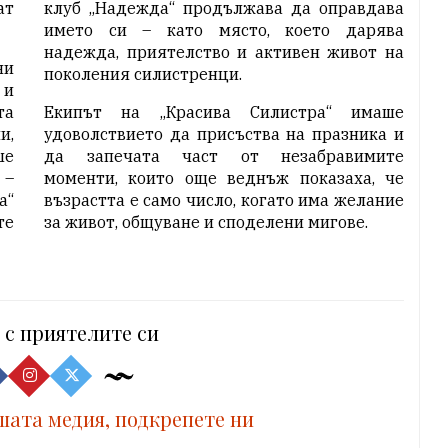
ат
клуб „Надежда“ продължава да оправдава
името си – като място, което дарява
надежда, приятелство и активен живот на
ни
поколения силистренци.
 и
та
Екипът на „Красива Силистра“ имаше
и,
удоволствието да присъства на празника и
ше
да запечата част от незабравимите
 –
моменти, които още веднъж показаха, че
а“
възрастта е само число, когато има желание
те
за живот, общуване и споделени мигове.
 с приятелите си
шата медия, подкрепете ни