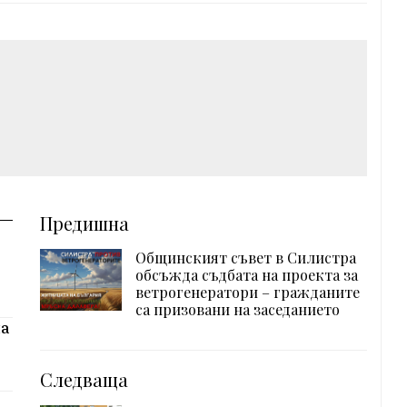
Предишна
Общинският съвет в Силистра
обсъжда съдбата на проекта за
ветрогенератори – гражданите
са призовани на заседанието
на
Следваща