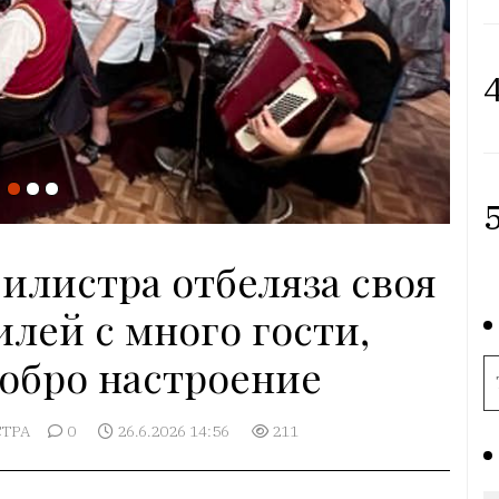
4
5
Силистра отбеляза своя
лей с много гости,
добро настроение
ТРА
0
26.6.2026 14:56
211