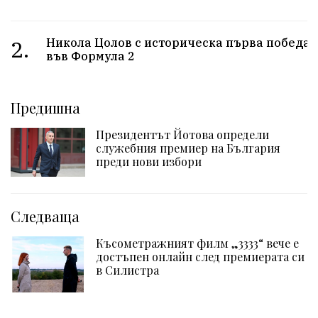
2.
Никола Цолов с историческа първа победа
във Формула 2
Предишна
Президентът Йотова определи
служебния премиер на България
преди нови избори
Следваща
Късометражният филм „3333“ вече е
достъпен онлайн след премиерата си
в Силистра