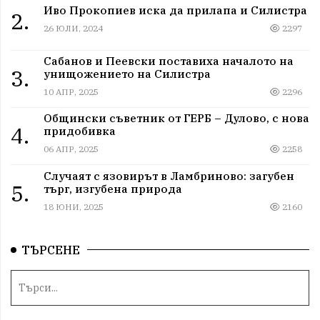
Иво Прокопиев иска да прилапа и Силистра
2.
26 ЮЛИ, 2024
2297
Сабанов и Пеевски поставиха началото на
3.
унищожението на Силистра
10 АПР, 2025
2296
Общински съветник от ГЕРБ – Дулово, с нова
4.
придобивка
06 АПР, 2025
2258
Случаят с язовирът в Ламбриново: загубен
5.
търг, изгубена природа
18 ЮНИ, 2025
2160
ТЪРСЕНЕ