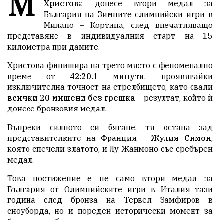
М
Христова
донесе втори медал за
България на Зимните олимпийски игри в
Милано – Кортина, след впечатляващо
представяне в индивидуалния старт на 15
километра при дамите.
Христова финишира на трето място с феноменално
време от
42:20.1 минути
, проявявайки
изключителна точност на стрелбището, като свали
всички 20 мишени без грешка
– резултат, който ѝ
донесе бронзовия медал.
Въпреки силното си бягане, тя остана зад
представителките на Франция –
Жулия Симон
,
която спечели златото, и Лу Жанмоно със сребърен
медал.
Това постижение е не само втори медал за
България от Олимпийските игри в Италия тази
година след бронза на Тервел Замфиров в
сноуборда, но и пореден исторически момент за