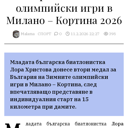
олимпийски игри в
Милано – Кортина 2026
Malama
СПОРТ
0
11.2.2026 22:27
398
Младата българска биатлонистка 
Лора Христова донесе втори медал за 
България на Зимните олимпийски 
игри в Милано – Кортина, след 
впечатляващо представяне в 
индивидуалния старт на 15 
километра при дамите.
ладата българска биатлонистка
Лора