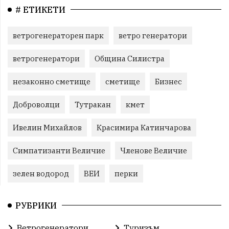
# ЕТИКЕТИ
ветрогенераторен парк
ветро генератори
ветрогенератори
Община Силистра
незаконно сметище
сметище
Бизнес
Доброволци
Тутракан
кмет
Ивелин Михайлов
Красимира Катинчарова
Симпатизанти Величие
Членове Величие
зелен водород
ВЕИ
перки
РУБРИКИ
Ветрогенератори
Туризъм