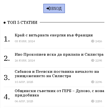
ВХОД
ТОП 5 СТАТИИ
Край с вятърната енергия във Франция
1.
03 ЮЛИ, 2024
2426
Иво Прокопиев иска да прилапа и Силистра
2.
26 ЮЛИ, 2024
2298
Сабанов и Пеевски поставиха началото на
3.
унищожението на Силистра
10 АПР, 2025
2296
Общински съветник от ГЕРБ – Дулово, с нова
4.
придобивка
06 АПР, 2025
2258