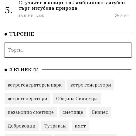
Случаят с язовирът в Ламбриново: загубен
5.
търг, изгубена природа
18 ЮНИ, 2025
2160
ТЪРСЕНЕ
# ЕТИКЕТИ
ветрогенераторен парк
ветро генератори
ветрогенератори
Община Силистра
незаконно сметище
сметище
Бизнес
Доброволци
Тутракан
кмет