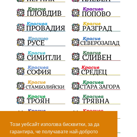
Този уебсайт използва бисквитки, за да
гарантира, че получавате най-доброто