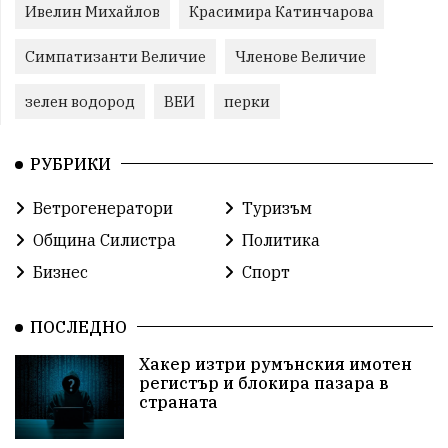
Ивелин Михайлов
Красимира Катинчарова
Симпатизанти Величие
Членове Величие
зелен водород
ВЕИ
перки
РУБРИКИ
Ветрогенератори
Туризъм
Община Силистра
Политика
Бизнес
Спорт
ПОСЛЕДНО
Хакер изтри румънския имотен
регистър и блокира пазара в
страната