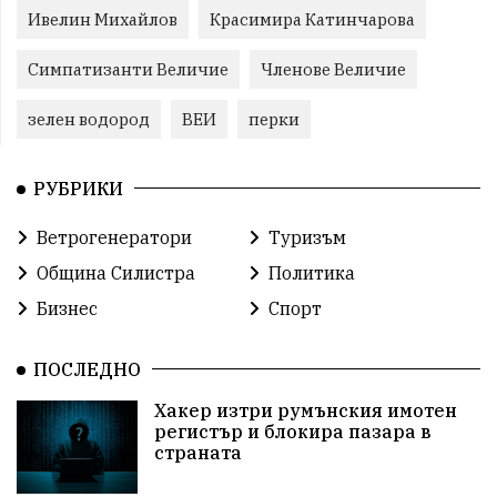
Ивелин Михайлов
Красимира Катинчарова
Симпатизанти Величие
Членове Величие
зелен водород
ВЕИ
перки
РУБРИКИ
Ветрогенератори
Туризъм
Община Силистра
Политика
Бизнес
Спорт
ПОСЛЕДНО
Хакер изтри румънския имотен
регистър и блокира пазара в
страната