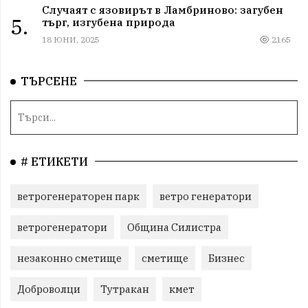
Случаят с язовирът в Ламбриново: загубен
5.
търг, изгубена природа
18 ЮНИ, 2025
2165
ТЪРСЕНЕ
# ЕТИКЕТИ
ветрогенераторен парк
ветро генератори
ветрогенератори
Община Силистра
незаконно сметище
сметище
Бизнес
Доброволци
Тутракан
кмет