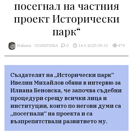
посегнал на частния
проект Исторически
парк“
Malama
ПОЛИТИКА
0
14.9.2025 09:31
479
Създателят на „Исторически парк“ 
Ивелин Михайлов обяви в интервю за 
Илиана Беновска, че започва съдебни 
процедури срещу всички лица и 
институции, които по негови думи са 
„посегнали“ на проекта и са 
възпрепятствали развитието му.