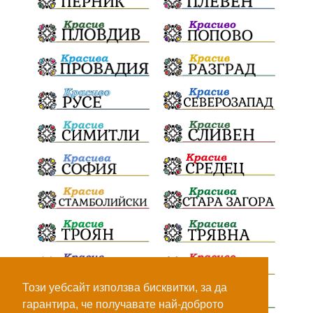
Този уебсайт използва бисквитки, за да
гарантира, че получавате най-доброто