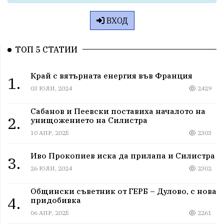
ВХОД
ТОП 5 СТАТИИ
Край с вятърната енергия във Франция
1.
03 ЮЛИ, 2024
2429
Сабанов и Пеевски поставиха началото на
2.
унищожението на Силистра
10 АПР, 2025
2303
Иво Прокопиев иска да прилапа и Силистра
3.
26 ЮЛИ, 2024
2302
Общински съветник от ГЕРБ – Дулово, с нова
4.
придобивка
06 АПР, 2025
2261