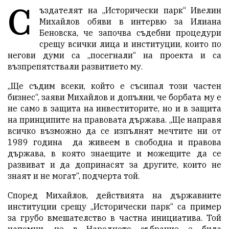
С
ъздателят на „Исторически парк“ Ивелин
Михайлов обяви в интервю за Илиана
Беновска, че започва съдебни процедури
срещу всички лица и институции, които по
негови думи са „посегнали“ на проекта и са
възпрепятствали развитието му.
„Ще съдим всеки, който е съсипал този частен
бизнес“, заяви Михайлов и допълни, че борбата му е
не само в защита на инвеститорите, но и в защита
на принципите на правовата държава. „Ще направя
всичко възможно да се изпълнят мечтите ни от
1989 година да живеем в свободна и правова
държава, в която знаещите и можещите да се
развиват и да допринасят за другите, които не
знаят и не могат“, подчерта той.
Според Михайлов, действията на държавните
институции срещу „Исторически парк“ са пример
за грубо вмешателство в частна инициатива. Той