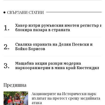
СВЪРЗАНИ СТАТИИ
1.
Хакер изтри румънския имотен регистър и
блокира пазара в страната
2.
Свалиха охраната на Делян Пеевски и
Бойко Борисов
3.
Мащабна акция разкри модерна
наркооранжерия в мина край Кюстендил
Предишна
Акционерите на Исторически парк
излизат на протест срещу медийната
атака