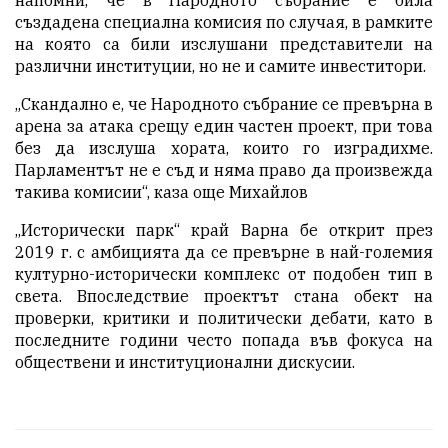
напомни, че в Народното събрание е била
създадена специална комисия по случая, в рамките
на която са били изслушани представители на
различни институции, но не и самите инвеститори.
„Скандално е, че Народното събрание се превърна в
арена за атака срещу един частен проект, при това
без да изслуша хората, които го изградихме.
Парламентът не е съд и няма право да произвежда
такива комисии“, каза още Михайлов
„Исторически парк“ край Варна бе открит през
2019 г. с амбицията да се превърне в най-големия
културно-исторически комплекс от подобен тип в
света. Впоследствие проектът стана обект на
проверки, критики и политически дебати, като в
последните години често попада във фокуса на
обществени и институционални дискусии.