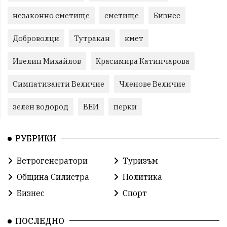
незаконно сметище
сметище
Бизнес
Доброволци
Тутракан
кмет
Ивелин Михайлов
Красимира Катинчарова
Симпатизанти Величие
Членове Величие
зелен водород
ВЕИ
перки
РУБРИКИ
Ветрогенератори
Туризъм
Община Силистра
Политика
Бизнес
Спорт
ПОСЛЕДНО