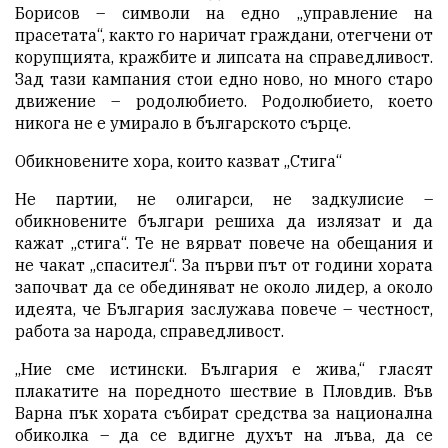
Борисов – символи на едно „управление на
прасетата“, както го наричат граждани, отегчени от
корупцията, кражбите и липсата на справедливост.
Зад тази кампания стои едно ново, но много старо
движение – родолюбието. Родолюбието, което
никога не е умирало в българското сърце.
Обикновените хора, които казват „Стига“
Не партии, не олигарси, не задкулисие –
обикновените българи решиха да излязат и да
кажат „стига“. Те не вярват повече на обещания и
не чакат „спасител“. За първи път от години хората
започват да се обединяват не около лидер, а около
идеята, че България заслужава повече – честност,
работа за народа, справедливост.
„Ние сме истински. България е жива,“ гласят
плакатите на поредното шествие в Пловдив. Във
Варна пък хората събират средства за национална
обиколка – да се вдигне духът на лъва, да се