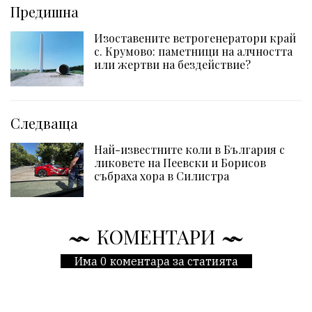
Предишна
Изоставените ветрогенератори край
с. Крумово: паметници на алчността
или жертви на бездействие?
Следваща
Най-известните коли в България с
ликовете на Пеевски и Борисов
събраха хора в Силистра
КОМЕНТАРИ
Има 0 коментара за статията