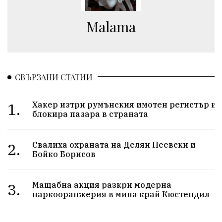
Malama
СВЪРЗАНИ СТАТИИ
1.
Хакер изтри румънския имотен регистър и
блокира пазара в страната
2.
Свалиха охраната на Делян Пеевски и
Бойко Борисов
3.
Мащабна акция разкри модерна
наркооранжерия в мина край Кюстендил