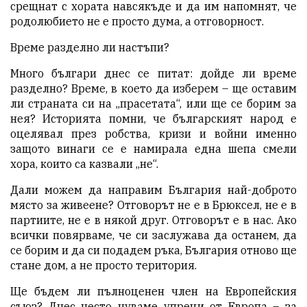
срещнат с хората навсякъде и да им напомнят, че
родолюбието не е просто дума, а отговорност.
Време разделно ли настъпи?
Много българи днес се питат: дойде ли време
разделно?
Време, в което да изберем – ще оставим
ли страната си на „прасетата“, или ще се борим за
нея? Историята помни, че българският народ е
оцелявал през робства, кризи и войни именно
защото винаги се е намирала една шепа смели
хора, които са казвали „не“.
Дали можем да направим България най-доброто
място за живеене? Отговорът не е в Брюксел, не е в
партиите, не е в някой друг. Отговорът е в нас. Ако
всички повярваме, че си заслужава да останем, да
се борим и да си подадем ръка, България отново ще
стане дом, а не просто територия.
Ще бъдем ли пълноценен член на Европейския
съюз? Днес често чуваме упреци от Европа – за