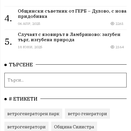
Общински съветник от ГЕРБ – Дулово, с нова
4.
придобивка
06 АПР, 2025
2261
Случаят с язовирът в Ламбриново: загубен
5.
търг, изгубена природа
18 ЮНИ, 2025
2164
ТЪРСЕНЕ
# ЕТИКЕТИ
ветрогенераторен парк
ветро генератори
ветрогенератори
Община Силистра