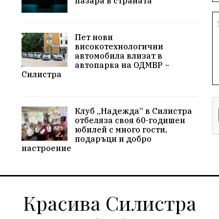
пазара в страната
Пет нови
високотехнологични
автомобила влизат в
автопарка на ОДМВР –
Силистра
Клуб „Надежда“ в Силистра
отбеляза своя 60-годишен
юбилей с много гости,
подаръци и добро
настроение
Красива Силистра