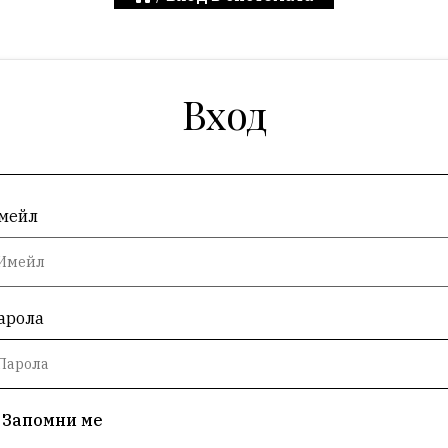
Вход
мейл
арола
Запомни ме