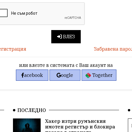
ВЛЕЗ
егистрация
Забравена паро
или влезте в системата с Ваш акаунт на
acebook
oogle
Together
ПОСЛЕДНО
Хакер изтри румънския
имотен регистър и блокира